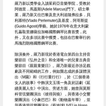
羅乃新以獎學金入讀茱莉亞音樂學院，受教於
阿德里．馬蓋斯
(Adele Marcus)
門下。碩士畢
業，羅乃新又往巴黎及意大利追隨弗拉多．貝
利慕特
(Vlado Perlemuter)
及基度．阿哥斯提
(Guido Agosti)
學藝。她於
1976
年在意大利蒙
扎贏取里娜薩拉加略國際鋼琴比賽首獎，此
外，又在多項比賽中獲獎，包括在巴黎舉行的
馬瑰烈朗格國際鋼琴比賽。
除演奏外，羅乃新現於香港電台第四台主持音
樂節目《弘外之音》和全港唯一的兒童古典音
樂節目《親親童樂日》。羅乃新最近亦涉足戲
劇及不同範疇的工作，例如龔志成的多謀體演
出《
M
園》和《行行重行行》，於《三個香港
女人的故事》中飾演文玉瑛一角及於話劇《延
續美麗人生》中演出。旁述方面，她曾與莫斯
科管弦樂團演出《彼得與狼》，與香港小交響
樂團演出《小象巴巴》和《動物嘉年華》，並
與香港管弦樂團演出《藍地球
LIVE! in Hong