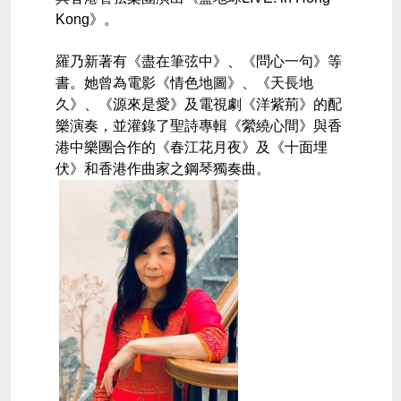
Kong
》。
羅乃新著有《盡在筆弦中》、《問心一句》等
書。她曾為電影《情色地圖》、《天長地
久》、《源來是愛》及電視劇《洋紫荊》的配
樂演奏，並灌錄了聖詩專輯《縈繞心間》與香
港中樂團合作的《春江花月夜》及《十面埋
伏》和香港作曲家之鋼琴獨奏曲。